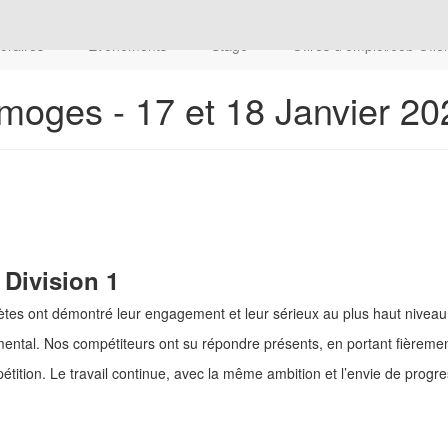
oraires
Evenements
Stage
Offres d'emploi/Job Offe
imoges - 17 et 18 Janvier 20
 Division 1
lètes ont démontré leur engagement et leur sérieux au plus haut nivea
mental. Nos compétiteurs ont su répondre présents, en portant fièremen
pétition. Le travail continue, avec la même ambition et l’envie de prog