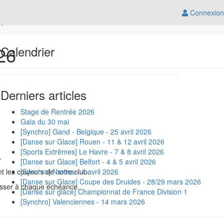
Connexion
rs
26
Calendrier
Derniers articles
Stage de Rentrée 2026
Gala du 30 mai
[Synchro] Gand - Belgique - 25 avril 2026
[Danse sur Glace] Rouen - 11 & 12 avril 2026
[Sports Extrêmes] Le Havre - 7 & 8 avril 2026
u.
[Danse sur Glace] Belfort - 4 & 5 avril 2026
t les couleurs de notre club.
[Synchro] Nantes - 4 avril 2026
[Danse sur Glace] Coupe des Druides - 28/29 mars 2026
resser à chaque échéance.
[Danse sur glace] Championnat de France Division 1
[Synchro] Valenciennes - 14 mars 2026